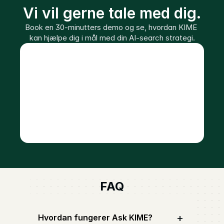
Vi vil gerne tale med dig.
Book en 30-minutters demo og se, hvordan KIME 
kan hjælpe dig i mål med din AI-search strategi.
FAQ
+
Hvordan fungerer Ask KIME?