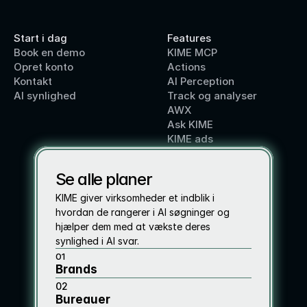
Start i dag
Features
Book en demo
KIME MCP
Opret konto
Actions
Kontakt
AI Perception
AI synlighed
Track og analyser
AWX
Ask KIME
KIME ads
Se alle planer
KIME giver virksomheder et indblik i 
hvordan de rangerer i AI søgninger og 
hjælper dem med at vækste deres 
synlighed i AI svar. 
01
Brands 
02
Bureauer