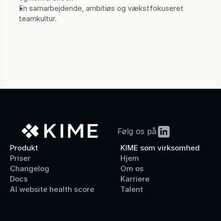
En samarbejdende, ambitiøs og vækstfokuseret 
teamkultur.
Følg os på
Produkt
KIME som virksomhed
Priser
Hjem
Changelog
Om os
Docs
Karriere
AI website health score
Talent