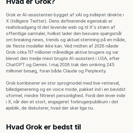
Hvad er Grok?
Grok er AI-assistenten bygget af xAI og indlejret direkte i 
X (tidligere Twitter). Dens definerende egenskab er 
realtidsadgang til det levende web og til X's strøm af 
offentlige samtaler, hvilket lader den besvare spørgsmål 
om breaking news, trends og aktuel stemning på en måde, 
de fleste modeller ikke kan. Ved midten af 2026 nåede 
Grok cirka 117 millioner månedlige aktive brugere og var 
blevet den tredje mest brugte AI-assistent i USA, efter 
ChatGPT og Gemini. I maj 2026 trak den omkring 245 
millioner besøg, foran både Claude og Perplexity.
Grok kombinerer en stor sprogmodel med live-retrieval, 
billedgenerering og en voice mode, pakket ind i en bevidst 
uformel, mindre filtreret personlighed. Fordi den lever inde 
i X, når den et stort, engageret forbrugerpublikum i det 
øjeblik, de diskuterer, hvad der sker lige nu.
Hvad Grok er bedst til