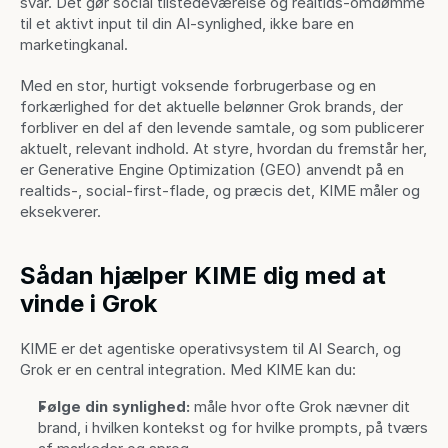
svar. Det gør social tilstedeværelse og realtids-omdømme 
til et aktivt input til din AI-synlighed, ikke bare en 
marketingkanal.
Med en stor, hurtigt voksende forbrugerbase og en 
forkærlighed for det aktuelle belønner Grok brands, der 
forbliver en del af den levende samtale, og som publicerer 
aktuelt, relevant indhold. At styre, hvordan du fremstår her, 
er Generative Engine Optimization (GEO) anvendt på en 
realtids-, social-first-flade, og præcis det, KIME måler og 
eksekverer.
Sådan hjælper KIME dig med at 
vinde i Grok
KIME er det agentiske operativsystem til AI Search, og 
Grok er en central integration. Med KIME kan du:
Følge din synlighed:
 måle hvor ofte Grok nævner dit 
brand, i hvilken kontekst og for hvilke prompts, på tværs 