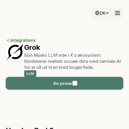
Select Language
Select Language
DK
DK
Integrations
Grok
Elon Musks LLM inde i X's økosystem: 
Kombinerer realtids sociale data med samtale-AI 
for at nå ud til en bred brugerflade.
LLM
Se priser