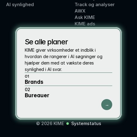
AI synlighed
Track og analyser
AWX
Ask KIME
KIME ads
Se alle planer
KIME giver virksomheder et indblik i 
hvordan de rangerer i AI søgninger og 
hjælper dem med at vækste deres 
synlighed i AI svar. 
01
Brands 
02
Bureauer
→
© 2026 KIME
Systemstatus