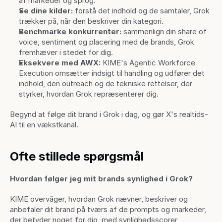
af markeder og sprog.
Se dine kilder:
 forstå det indhold og de samtaler, Grok 
trækker på, når den beskriver din kategori.
Benchmarke konkurrenter:
 sammenlign din share of 
voice, sentiment og placering med de brands, Grok 
fremhæver i stedet for dig.
Eksekvere med AWX:
 KIME's Agentic Workforce 
Execution omsætter indsigt til handling og udfører det 
indhold, den outreach og de tekniske rettelser, der 
styrker, hvordan Grok repræsenterer dig.
Begynd at følge dit brand i Grok i dag, og gør X's realtids-
AI til en vækstkanal.
Ofte stillede spørgsmål
Hvordan følger jeg mit brands synlighed i Grok?
KIME overvåger, hvordan Grok nævner, beskriver og 
anbefaler dit brand på tværs af de prompts og markeder, 
der betyder noget for dig, med synlighedsscorer, 